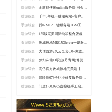
端游综合
金庸群侠传online服务端 网金怀旧绝版经典P
端游综合
千年3单机一键服务端+客户端+GM命令+架设教
手游综合
我叫MT2一键服务端+GM工具+局域网架设+修改
端游综合
155版完美国际纯净整合版虚拟镜像一键服务
页游综合
攻城掠地MRGJZServer一键服务端
端游综合
大话西游2风云全套6.0+鬼族端+修改工具+授
手游综合
梦幻诛仙11职业(丹青阁)修复版虚拟机镜像一
页游综合
高仿官方攻城掠地完美端【可局域网】+安装
端游综合
冒险岛079全职业修复服务端+客户端+教程
端游综合
问道1.60.0905虚拟机手工启动服务端+配套客