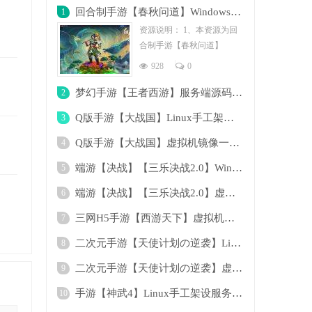
回合制手游【春秋问道】Windows虚拟机镜像
1
资源说明： 1、本资源为回
合制手游【春秋问道】
Windows虚拟机镜像一键启
928
0
动服务端。由
梦幻手游【王者西游】服务端源码+客户端源
2
Q版手游【大战国】Linux手工架设服务端+客
3
Q版手游【大战国】虚拟机镜像一键启动服务
4
端游【决战】【三乐决战2.0】Win手工架设服
5
端游【决战】【三乐决战2.0】虚拟机镜像一
6
三网H5手游【西游天下】虚拟机镜像一键启动
7
二次元手游【天使计划の逆袭】Linux手工架
8
二次元手游【天使计划の逆袭】虚拟机镜像一
9
手游【神武4】Linux手工架设服务端+双客户
10