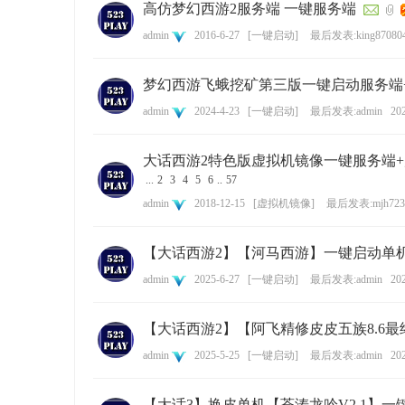
高仿梦幻西游2服务端 一键服务端
admin
2016-6-27
[
一键启动
]
最后发表:king87080
资
梦幻西游飞蛾挖矿第三版一键启动服务端+
admin
2024-4-23
[
一键启动
]
最后发表:admin
202
大话西游2特色版虚拟机镜像一键服务端+
...
2
3
4
5
6
..
57
admin
2018-12-15
[
虚拟机镜像
]
最后发表:mjh723
源
【大话西游2】【河马西游】一键启动单机
admin
2025-6-27
[
一键启动
]
最后发表:admin
202
【大话西游2】【阿飞精修皮皮五族8.6
admin
2025-5-25
[
一键启动
]
最后发表:admin
202
【大话3】换皮单机【苍涛龙吟V2.1】一