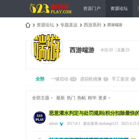
资源门户
资源论坛
资源论坛
专题直达
西游系列
西游端游
西游端游
今日:
33
|
主题:
23
吾
»
›
›
›
全部
一键启动
虚拟机镜像
手工架设
14
7
2
全部主题
最新
热门
热帖
精华
更多
恶意灌水判定与处罚规则(积分扣除最快的
爱
admin
2017-8-1
最后发表:dashange123
2025-4-21 