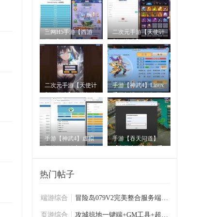
三网H5手游【西游
二次元手游【天使计
天下】虚拟机镜像一
划の逆袭】Linux手
键启动
工架
二次元手游【天使计
手游【神武4】Linux
划の逆袭】虚拟机镜
手工架设服务端+双
像一
客户
手游【神武4】虚拟
手游【吞天问道】
机镜像一键启动服务
【龙腾之巅】Win手
端+双
工架设
热门帖子
端游综合
冒险岛079V2完美整合服务端内含GM工具+补丁
页游综合
攻城掠地一键端+GM工具+超详细架设方法+超