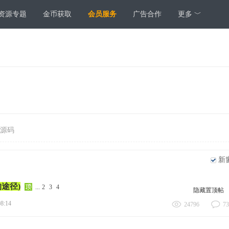
资源专题
金币获取
会员服务
广告合作
更多 ﹀
源码
新
途径)
...
2
3
4
隐藏置顶帖
08:14
24796
73