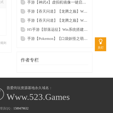
模式
手游【神武4】虚拟机镜像一键启动服务端+双
11
手游【吞天问道】【龙腾之巅】Win手工架设
12
手游【吞天问道】【龙腾之巅】Windows虚拟
13
H5手游【部落远征】Win系统搭建一键启动服
14
手游【Pokemon】【口袋妖怪之萌妖出没】多
15
分规则
关灯
作者专栏
吾爱尚玩资源基地永久域名：
Www.523.Games
理员QQ：
1589479632