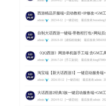
admin
2016-6-27
[
一键启动
]
最后发表:陈兰菲
2
西游精品开服端+启动教程+IP修改+GM
admin
2023-8-12
[
一键启动
]
最后发表:buxudong1
自制大话西游一键端-带教程打包+网站后
admin
2016-9-18
[
虚拟机镜像
]
最后发表:5094183
《QQ西游》网游单机版手工端 含GM工
admin
2016-7-24
[
手工架设
]
最后发表:king87080
淘宝端【新大话西游3】一键启动服务端+
admin
2024-10-12
[
一键启动
]
最后发表:admin
2
大话西游2经典3族一键启动服务端+GM
admin
2024-9-12
[
一键启动
]
最后发表:admin
202