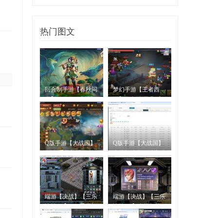
微信号：wuaishangwan
QQ：1589479632
热门图文
EMAIL：Email@523Play.Com
永久域名：Www.523Play.Com
回合制手游【春秋问
梦幻手游【王者西
道】Windows虚拟机
游】服务端源码+客
镜像
户端源
Q版手游【大战国】
Q版手游【大战国】
Linux手工架设服务
虚拟机镜像一键启动
端+客
服务
端游【决战】【三乐
端游【决战】【三乐
决战2.0】Win手工架
决战2.0】虚拟机镜
设服
像一