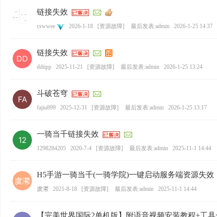
链接失效
cswwee
2026-1-18
[
资源故障
]
最后发表:admin
2026-1-25 14:37
链接失效
ddiipp
2025-11-21
[
资源故障
]
最后发表:admin
2026-1-25 13:24
斗破苍穹
fajiu899
2025-12-31
[
资源故障
]
最后发表:admin
2026-1-25 13:17
一骑当千链接失效
1298284205
2020-7-4
[
资源故障
]
最后发表:admin
2025-11-1 14:44
H5手游一骑当千(一骑学院)一键启动服务端资源失效
虞灪
2021-8-18
[
资源故障
]
最后发表:admin
2025-11-1 14:44
【完美世界国际2单机版】附语音视频安装教程+工