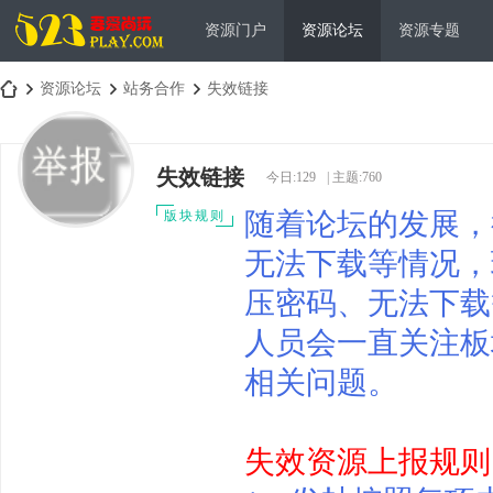
资源门户
资源论坛
资源专题
资源论坛
站务合作
失效链接
失效链接
今日:
129
|
主题:
760
吾
»
›
›
随着论坛的发展，
版块规则
无法下载等情况，
压密码、无法下载
人员会一直关注板
相关问题。
爱
失效资源上报规则