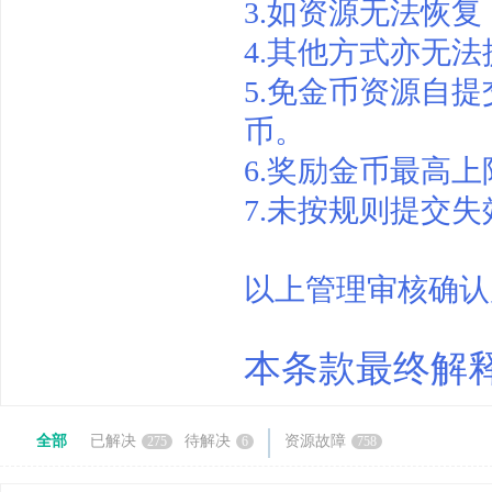
3.如资源无法恢
基
4.其他方式亦无
5.免金币资源自
币。
6.奖励金币最高
7.未按规则提交
地
以上
管理审核确认
本条款最终解
全部
已解决
待解决
资源故障
275
6
758