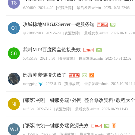
t800t800
2021-4-29
[
资源故障
]
最后发表:admin
2025-10-31 22:06
攻城掠地MRGJZServer一键服务端
q1758955903
2021-5-29
[
资源故障
]
最后发表:admin
2025-10-31 22:
我叫MT3百度网盘链接失效
56455189
2021-5-30
[
资源故障
]
最后发表:admin
2025-10-31 22:02
部落冲突链接失效了
mongping
2022-8-13
[
资源故障
]
最后发表:admin
2025-10-29 11:
[部落冲突]一键服务端+外网+整合修改资料+教程大全
niufulei
2022-7-12
[
资源故障
]
最后发表:admin
2025-10-29 11:43
[部落冲突]一键服务端资源失效
wu155867
2022-6-20
[
资源故障
]
最后发表:admin
2025-10-29 11:43