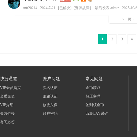
mir20214
2024-7-21
[
已解决
]
[
资源故障
]
最后发表:admin
2025-10-6
下一页 »
1
2
3
4
快捷通道
账户问题
常见问题
VIP会员购买
实名认证
金币获取
金币充值
邮箱认证
解压密码
VIP介绍
修改头像
签到领金币
失效链接
账户密码
523PLAY采矿
有问必答