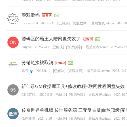
游戏源码
rocklee1234
2025-5-31
[
已解决
]
[
资源故障
]
最后发表:admin
2025-1
源码区的霸王大陆网盘失效了
onlyhan
2025-3-11
[
已解决
]
[
资源故障
]
最后发表:admin
2025-10-7 
分销链接被取消
风云
2025-9-12
[
已解决
]
[
资源故障
]
最后发表:admin
2025-10-7
斩仙录GM数据库工具+修改教程+联网教程网盘失效
951237161
2025-9-5
[
已解决
]
[
资源故障
]
最后发表:admin
2025-10-
传奇世界单机版 传世服务端 三无复古版|血煞顶级|
低声聆唱
2024-9-30
[
已解决
]
[
资源故障
]
最后发表:admin
2025-10-