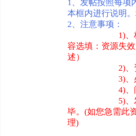
1、发帖按照每项
本框内进行说明。
2、注意事项：
1)、标题
尚
容选填：资源失效
述）
2)、资源
3)、必须填写
4)、问题资
玩
5)、发帖后请
毕。(如您急需此
理)