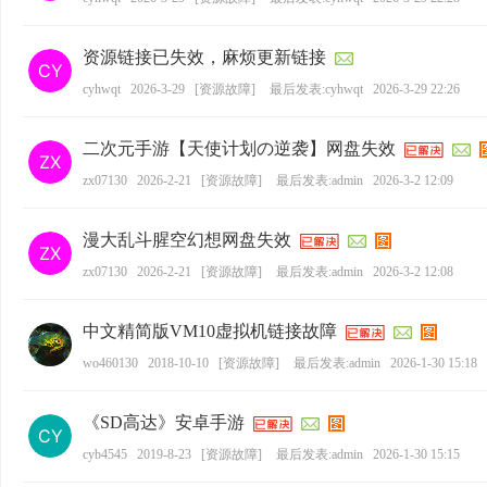
资源链接已失效，麻烦更新链接
cyhwqt
2026-3-29
[
资源故障
]
最后发表:cyhwqt
2026-3-29 22:26
二次元手游【天使计划の逆袭】网盘失效
zx07130
2026-2-21
[
资源故障
]
最后发表:admin
2026-3-2 12:09
漫大乱斗腥空幻想网盘失效
zx07130
2026-2-21
[
资源故障
]
最后发表:admin
2026-3-2 12:08
中文精简版VM10虚拟机链接故障
wo460130
2018-10-10
[
资源故障
]
最后发表:admin
2026-1-30 15:18
《SD高达》安卓手游
cyb4545
2019-8-23
[
资源故障
]
最后发表:admin
2026-1-30 15:15