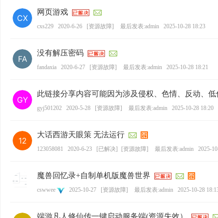
网页游戏
cxs229
2020-6-26
[
资源故障
]
最后发表:admin
2025-10-28 18:23
没有解压密码
fandaxia
2020-6-27
[
资源故障
]
最后发表:admin
2025-10-28 18:21
此链接分享内容可能因为涉及侵权、色情、反动、低
gyj501202
2020-5-28
[
资源故障
]
最后发表:admin
2025-10-28 18:20
大话西游天眼策 无法运行
123058081
2020-6-23
[
已解决
]
[
资源故障
]
最后发表:admin
2025-10
魔兽回忆录+自制单机版魔兽世界
cswwee
2025-10-27
[
资源故障
]
最后发表:admin
2025-10-28 18:1
端游凡人修仙传一键启动服务端(资源失效）