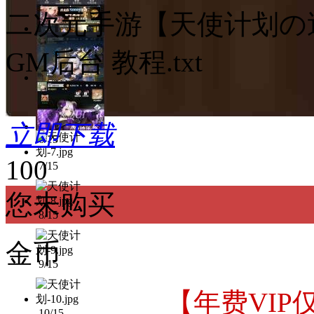
二次元手游【天使计划の
4/15
GM后台 教程.txt
5/15
立即下载
6/15
100
7/15
您未购买
8/15
金币
9/15
【年费VIP
10/15