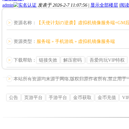
admin
发表于 2026-2-7 11:07:56
|
显示全部楼层
|
阅
>
资源名称：
【天使计划の逆袭】虚拟机镜像服务端+GM后
>
资源类型：
服务端 » 手机游戏 » 虚拟机镜像服务端
>
下载帮助：
链接失效
解压密码
吾爱尚玩VIP特权
>
本站所有资源均来源于网络,版权归原作者所有,禁止用于
公告
页游平台
手游平台
金币获取
金币充值
VI