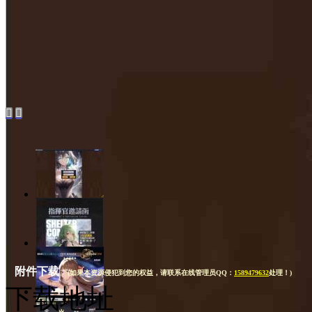


1/15
2/15
附件下载
(如果本资源侵犯到您的权益，请联系在线管理员QQ：
1589479632
处理！)
下载地址
3/15