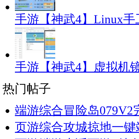
手游【神武4】Linux
手游【神武4】虚拟机
热门帖子
端游综合
冒险岛079V
页游综合
攻城掠地一键