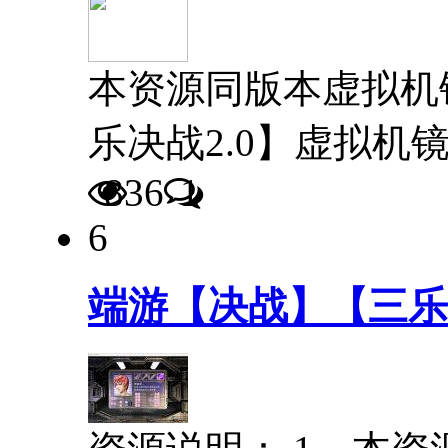
本资源同版本虚拟机
乐决战2.0】虚拟机
836
1
6
端游【决战】【三乐