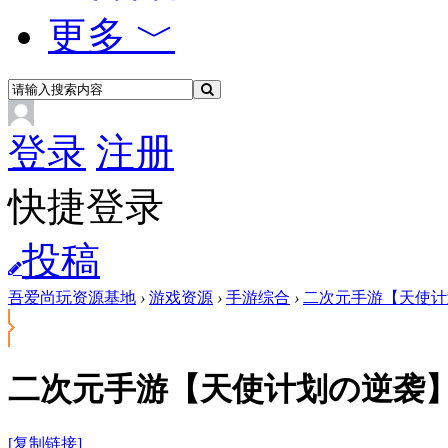
更多 ﹀
登录
注册
快捷登录
投稿
吾爱尚玩资源基地
›
游戏资源
›
手游综合
›
二次元手游【天使计划
二次元手游【天使计划の逆袭】
[复制链接]