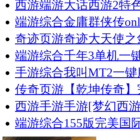
西游端游
大话西游2特
端游综合
金庸群侠传on
奇迹页游
奇迹大天使之
端游综合
千年3单机一
手游综合
我叫MT2一键
传奇页游
【乾坤传奇】
西游手游
手游[梦幻西游
端游综合
155版完美