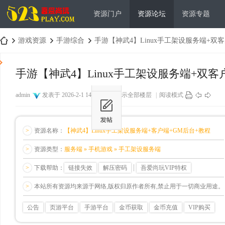
资源门户
资源论坛
资源专题
游戏资源
手游综合
手游【神武4】Linux手工架设服务端+双客户
手游【神武4】Linux手工架设服务端+双客
吾
›
›
›
admin
发表于 2026-2-1 14:35:00
|
显示全部楼层
|
阅读模式
>
资源名称：
【神武4】Linux手工架设服务端+客户端+GM后台+教程
>
资源类型：
服务端 » 手机游戏 » 手工架设服务端
>
下载帮助：
链接失效
解压密码
吾爱尚玩VIP特权
爱
>
本站所有资源均来源于网络,版权归原作者所有,禁止用于一切商业用途。
公告
页游平台
手游平台
金币获取
金币充值
VIP购买