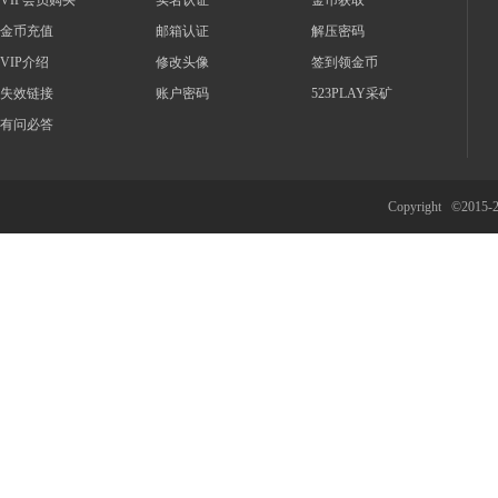
VIP会员购买
实名认证
金币获取
金币充值
邮箱认证
解压密码
VIP介绍
修改头像
签到领金币
失效链接
账户密码
523PLAY采矿
有问必答
Copyright ©2015