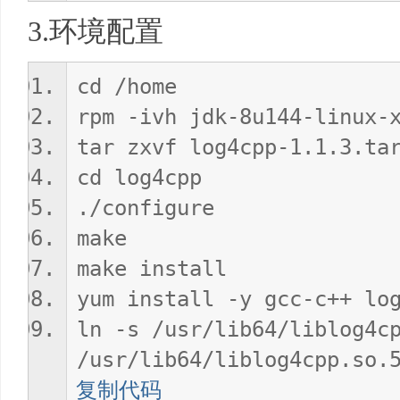
3.环境配置
cd /home
rpm -ivh jdk-8u144-linux-
tar zxvf log4cpp-1.1.3.t
cd log4cpp
./configure
make
make install
yum install -y gcc-c++ lo
ln -s /usr/lib64/liblog4c
/usr/lib64/liblog4c
复制代码