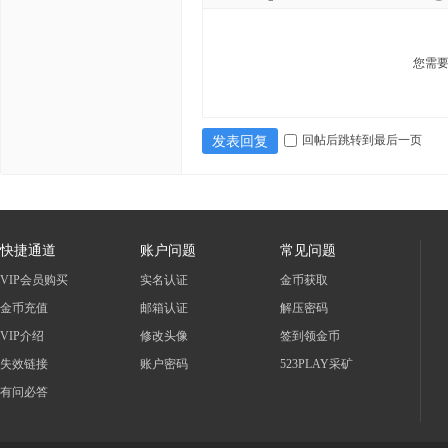
您需
回帖后跳转到最后一页
发表回复
快捷通道
账户问题
常见问题
VIP会员购买
实名认证
金币获取
金币充值
邮箱认证
解压密码
VIP介绍
修改头像
签到领金币
失效链接
账户密码
523PLAY采矿
有问必答