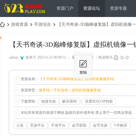
资源门户
资源论坛
资源专题
游戏资源
手游综合
【天书奇谈-3D巅峰修复版】虚拟机镜像一键
【天书奇谈-3D巅峰修复版】虚拟机镜像一
后台+教程等
吾
›
›
›
admin
发表于 2025-6-23 00:09:52
|
显示全部楼层
|
阅读模式
>
资源名称：
【天书奇谈-3D巅峰修复版】虚拟机镜像服务端
>
资源类型：
服务端 » 手机游戏 » 虚拟机镜像服务端
>
下载帮助：
链接失效
解压密码
吾爱尚玩VIP特权
爱
>
本站所有资源均来源于网络,版权归原作者所有,禁止用于一切商业用途。
公告
页游平台
手游平台
金币获取
金币充值
VIP购买