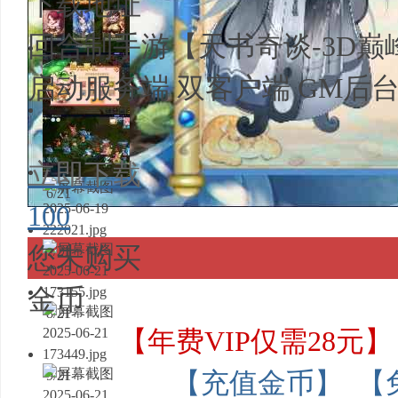
下载地址
3/21
回合制手游【天书奇谈-3D
4/21
启动服务端 双客户端 GM后台 
5/21
立即下载
6/21
100
您未购买
7/21
金币
8/21
【年费VIP仅需28元】
9/21
【充值金币】
【