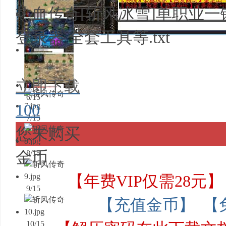
热血传奇[斩风冰雪]单职业一键
4/15
登录器 全套工具等.txt
5/15
立即下载
6/15
100
7/15
您未购买
金币
8/15
【年费VIP仅需28元】
9/15
【充值金币】
【
10/15