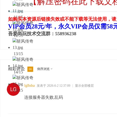
【解压密码在此下载文
11/15
如购买本资源后链接失效或不能下载等无法使用，请
VIP会员28元/年，永久VIP会员仅需5
吾爱尚玩技术交流群：558936238
12/15
13/15
精彩评论
倒序浏览
66
14/15
lglbdsa
发表于 2026-6-2 12:37:09
|
显示全部楼层
15/15
连接服务器失败,乱码