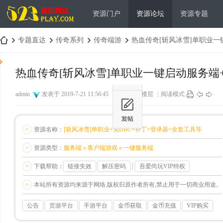
资源门户
资源论坛
资源专题
专题直达
传奇系列
传奇端游
热血传奇[斩风冰雪]单职业一键启
热血传奇[斩风冰雪]单职业一键启动服务端+
工具等
吾
›
›
›
›
admin
发表于 2019-7-21 11:56:45
|
显示全部楼层
|
阅读模式
>
资源名称：
[斩风冰雪]单职业+免DBC+补丁+登录器+全套工具等
>
资源类型：
服务端 » 客户端游戏 » 一键服务端
>
下载帮助：
链接失效
解压密码
吾爱尚玩VIP特权
爱
>
本站所有资源均来源于网络,版权归原作者所有,禁止用于一切商业用途。
公告
页游平台
手游平台
金币获取
金币充值
VIP购买