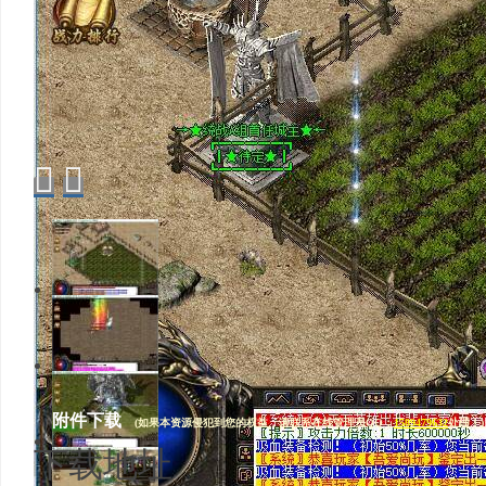


1/15
2/15
附件下载
(如果本资源侵犯到您的权益，请联系在线管理员QQ：
1589479632
处理！)
下载地址
3/15