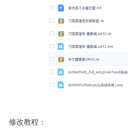
资
源
修改教程：