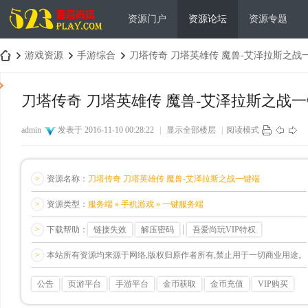
资源门户
资源论坛
资源专题
游戏资源
手游综合
刀塔传奇 刀塔英雄传 魔兽-艾泽拉斯之战
刀塔传奇 刀塔英雄传 魔兽-艾泽拉斯之战
吾
›
›
›
admin
发表于 2016-11-10 00:28:22
|
显示全部楼层
|
阅读模式
>
资源名称：
刀塔传奇 刀塔英雄传 魔兽-艾泽拉斯之战一键端
>
资源类型：
服务端 » 手机游戏 » 一键服务端
>
下载帮助：
链接失效
解压密码
吾爱尚玩VIP特权
爱
>
本站所有资源均来源于网络,版权归原作者所有,禁止用于一切商业用途。
公告
页游平台
手游平台
金币获取
金币充值
VIP购买