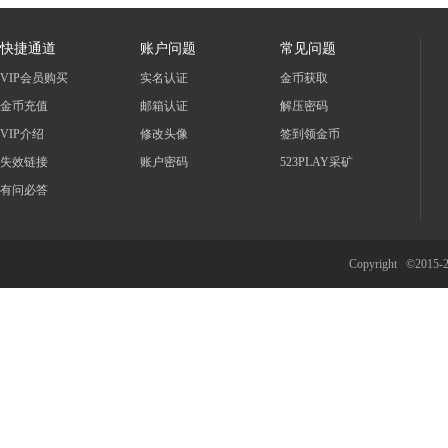
快捷通道
账户问题
常见问题
VIP会员购买
实名认证
金币获取
金币充值
邮箱认证
解压密码
VIP介绍
修改头像
签到领金币
失效链接
账户密码
523PLAY采矿
有问必答
Copyright ©2015