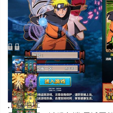


1/16
2/16
下载地址