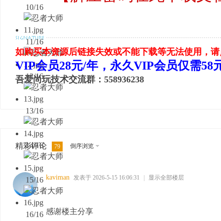
10/16
11/16
如购买本资源后链接失效或不能下载等无法使用，请
VIP会员28元/年，永久VIP会员仅需5
12/16
吾爱尚玩技术交流群：558936238
13/16
14/16
精彩评论
倒序浏览
79
kaviman
发表于 2026-5-15 16:06:31
|
显示全部楼层
15/16
感谢楼主分享
16/16