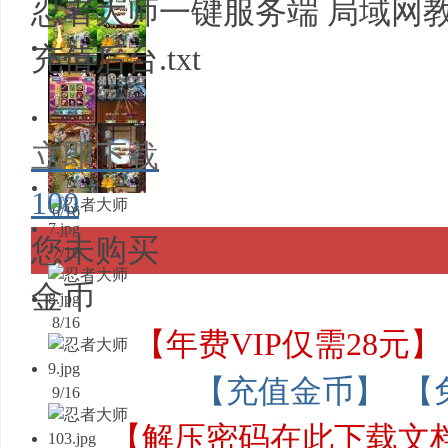
3/16
忍者大师一键服务端 局域网教
充值后台.txt
4/16
5/16
立即下载
100
6/16
您未购买
7/16
金币
8/16
【年费VIP仅需28元】
【充值金币】
【
9/16
【解压密码在此下载文