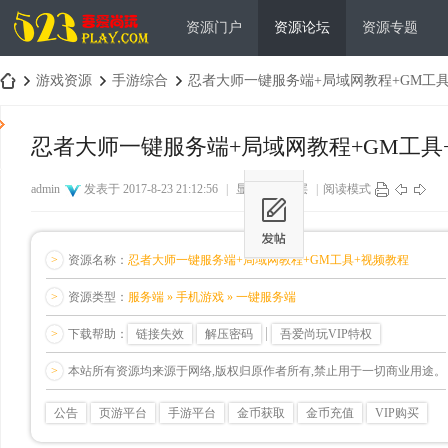
资源门户
资源论坛
资源专题
游戏资源
手游综合
忍者大师一键服务端+局域网教程+GM工具+
忍者大师一键服务端+局域网教程+GM工具
吾
›
›
›
admin
发表于 2017-8-23 21:12:56
|
显示全部楼层
|
阅读模式
>
资源名称：
忍者大师一键服务端+局域网教程+GM工具+视频教程
>
资源类型：
服务端 » 手机游戏 » 一键服务端
>
下载帮助：
链接失效
解压密码
吾爱尚玩VIP特权
爱
>
本站所有资源均来源于网络,版权归原作者所有,禁止用于一切商业用途。
公告
页游平台
手游平台
金币获取
金币充值
VIP购买