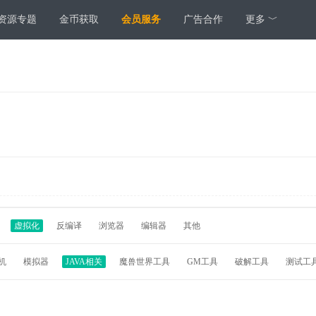
资源专题
金币获取
会员服务
广告合作
更多 ﹀
虚拟化
反编译
浏览器
编辑器
其他
机
模拟器
JAVA相关
魔兽世界工具
GM工具
破解工具
测试工