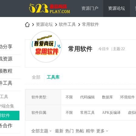
资源门户
资源论坛
资源论坛
软件工具
常用软件
动分享
常用软件
今日:
9
|
主题:
22
吾
»
›
›
戏资源
频教程
全部
工具库
件工具
M工具
软件类型:
不限
代码编辑
数据库
环境组件
户端合集
爱
软件归属:
不限
常用工具
APK反编译
虚拟
用软件
务合作
全部主题
最新
热门
热帖
精华
更多