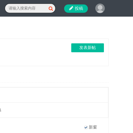
投稿
发表新帖
具
新窗