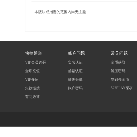
本版块或指定的范围内尚无主题
尚
快捷通道
账户问题
常见问题
VIP会员购买
实名认证
金币获取
金币充值
邮箱认证
解压密码
VIP介绍
修改头像
签到领金币
失效链接
账户密码
523PLAY采矿
有问必答
玩